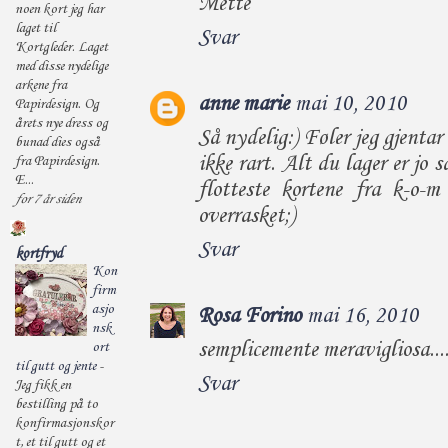
Mette
noen kort jeg har
laget til
Svar
Kortgleder. Laget
med disse nydelige
arkene fra
anne marie
mai 10, 2010
Papirdesign. Og
årets nye dress og
Så nydelig:) Føler jeg gjenta
bunad dies også
ikke rart. Alt du lager er jo 
fra Papirdesign.
E...
flotteste kortene fra k-o-m 
for 7 år siden
overrasket;)
Svar
kortfryd
Kon
firm
asjo
Rosa Forino
mai 16, 2010
nsk
semplicemente meravigliosa...
ort
til gutt og jente
-
Svar
Jeg fikk en
bestilling på to
konfirmasjonskor
t, et til gutt og et