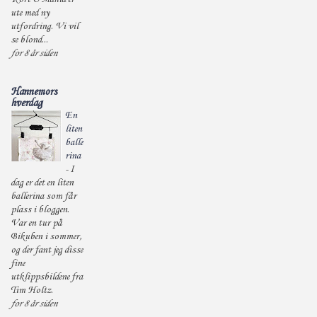
ute med ny
utfordring. Vi vil
se blond...
for 8 år siden
Hannemors
hverdag
En
liten
balle
rina
-
I
dag er det en liten
ballerina som får
plass i bloggen.
Var en tur på
Bikuben i sommer,
og der fant jeg disse
fine
utklippsbildene fra
Tim Holtz.
for 8 år siden