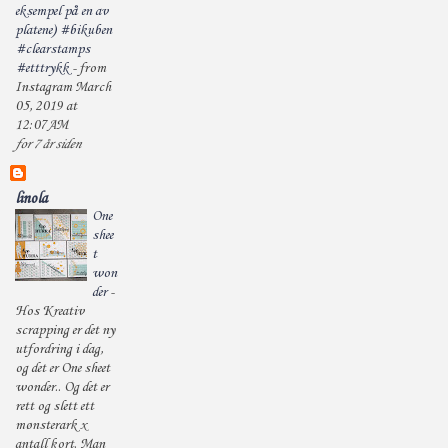
eksempel på en av
platene) #bikuben
#clearstamps
#etttrykk
-
from
Instagram March
05, 2019 at
12:07AM
for 7 år siden
linola
One
shee
t
won
der
-
Hos Kreativ
scrapping er det ny
utfordring i dag,
og det er One sheet
wonder.. Og det er
rett og slett ett
mønsterark x
antall kort. Man