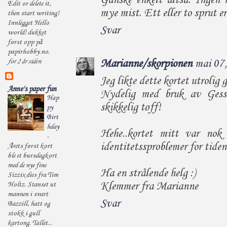
Ganske enkelt altså. Ingen m
Edit or delete it,
mye mist. Ett eller to sprut er 
then start writing!
Innlegget Hello
Svar
world! dukket
først opp på
papirhobby.no.
Marianne/skorpionen
mai 07
for 2 år siden
Jeg likte dette kortet utrolig 
Anne's paper fun
Nydelig med bruk av Gess
Hap
skikkelig tøff!
py
Birt
hday
Hehe..kortet mitt var nok 
-
identitetssproblemer for tiden
Årets først kort
ble et bursdagkort
med de nye fine
Ha en strålende helg :)
Sizzix dies fra Tim
Klemmer fra Marianne
Holtz. Stanset ut
mannen i svart
Svar
Bazzill, hatt og
stokk i gull
kartong. Tallet...