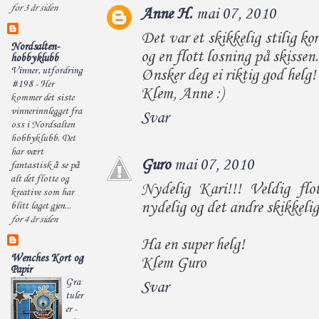
for 3 år siden
Anne H.
mai 07, 2010
Det var et skikkelig stilig ko
Nordsalten-
og en flott løsning på skissen.
hobbyklubb
Vinner, utfordring
Ønsker deg ei riktig god helg!
#198
-
Her
Klem, Anne :)
kommer det siste
vinnerinnlegget fra
Svar
oss i Nordsalten
hobbyklubb. Det
har vært
Guro
mai 07, 2010
fantastisk å se på
alt det flotte og
Nydelig Kari!!! Veldig flot
kreative som har
nydelig og det andre skikkelig 
blitt laget gjen...
for 4 år siden
Ha en super helg!
Wenches Kort og
Klem Guro
Papir
Gra
Svar
tuler
er
-