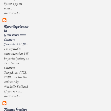
kutter opp ett
møn...
for 7 år siden
Favoritspotonear
th
Great news !!!!!!
Creative
Jumpstart 2019
-
I'm excited to
announce that I'll
be participating as
an artist in
Creative
JumpStart (CJS)
2019, run for the
8th year by
Nathalie Kalbach.
If you're not...
for 7 år siden
Hannes kreative