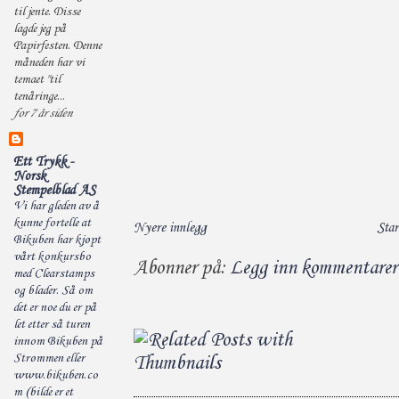
til jente. Disse
lagde jeg på
Papirfesten. Denne
måneden har vi
temaet "til
tenåringe...
for 7 år siden
Ett Trykk -
Norsk
Stempelblad AS
Vi har gleden av å
kunne fortelle at
Nyere innlegg
Star
Bikuben har kjøpt
vårt konkursbo
Abonner på:
Legg inn kommentarer
med Clearstamps
og blader. Så om
det er noe du er på
let etter så turen
innom Bikuben på
Strømmen eller
www.bikuben.co
m (bilde er et