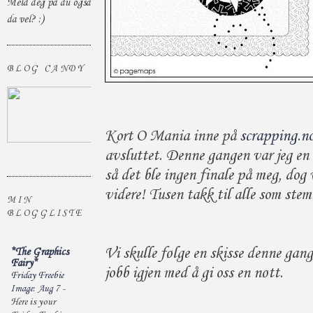
Meld deg på du også
da vel? :)
BLOG CANDY
Kort O Mania inne på
scrapping.n
avsluttet. Denne gangen var jeg en
så det ble ingen finale på meg, dog 
videre! Tusen takk til alle som stem
MIN
BLOGGLISTE
Vi skulle følge en skisse denne gan
*The Graphics
Fairy*
jobb igjen med å gi oss en nøtt.
Friday Freebie
Image: Aug 7
-
Here is your