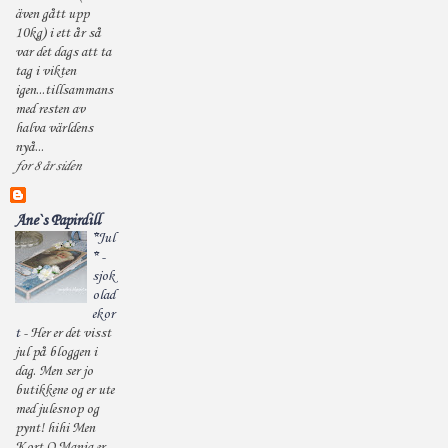
även gått upp
10kg) i ett år så
var det dags att ta
tag i vikten
igen...tillsammans
med resten av
halva världens
nyå...
for 8 år siden
Ane`s Papirdill
*Jul
* -
sjok
olad
ekor
t
-
Her er det visst
jul på bloggen i
dag. Men ser jo
butikkene og er ute
med julesnop og
pynt! hihi Men
Kort O Mania er