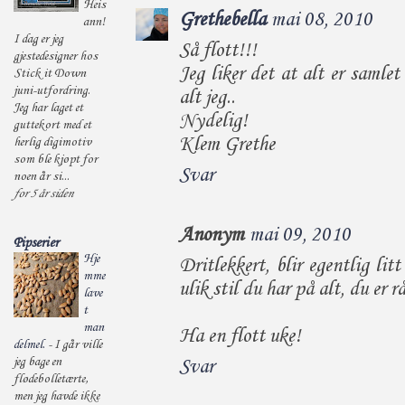
Heis
Grethebella
mai 08, 2010
ann!
I dag er jeg
Så flott!!!
gjestedesigner hos
Jeg liker det at alt er samlet i
Stick it Down
juni-utfordring.
alt jeg..
Jeg har laget et
Nydelig!
guttekort med et
Klem Grethe
herlig digimotiv
som ble kjøpt for
Svar
noen år si...
for 5 år siden
Anonym
mai 09, 2010
Pipserier
Hje
Dritlekkert, blir egentlig litt
mme
ulik stil du har på alt, du er r
lave
t
man
Ha en flott uke!
delmel.
-
I går ville
jeg bage en
Svar
flødebolletærte,
men jeg havde ikke