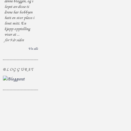
denne bloggen, og i
løpet av disse ti
årene har hobbyen
hatt en stor plass i
livet mitt. En
kjapp opptelling
viser at ...
for 9 år siden
Vis alle
BLOGGURAT