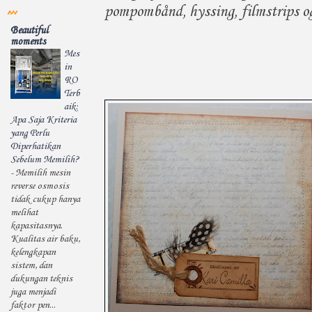
pompombånd, hyssing, filmstrips og
Beautiful
moments
Mes
in
RO
Terb
aik:
Apa Saja Kriteria
yang Perlu
Diperhatikan
Sebelum Memilih?
-
Memilih mesin
reverse osmosis
tidak cukup hanya
melihat
kapasitasnya.
Kualitas air baku,
kelengkapan
sistem, dan
dukungan teknis
juga menjadi
faktor pen...