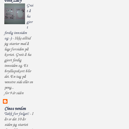
Pink Lady
Grei
t å
ha
gjor
t
ferdig innsiden
og:-)
-
Ikke alltid
jeg starter med å
lage forsiden på
kortet. Greit å ha
gjort ferdig
innsiden og. Et
bryllupskort blir
det. En tag på
venstre side eller en
peng...
for 9 år siden
Cinos verden
Takk for følget!
-
I
år er det 10 år
siden jeg startet