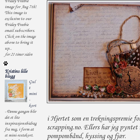
Friday Freebie
image for Aug 7th!
This image is
exclusive to our
Friday Freebie
email subscribers.
Click on the image
above to bring it
up...
for 21 timer siden
Kristins lille
blogg
Gul
t
mini
-
kort
-
Denne gangen blir
i Hjertet som en trekningspremie fo
det et lite
inspirasjonsbidrag
scrapping.no. Ellers har jeg pyntet
fra meg, i form at
pompombånd, hyssing og fjær.
et mini-restekort.