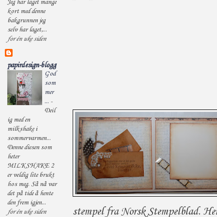
Jeg har laget mange
kort med denne
bakgrunnen jeg
selv har laget,...
for én uke siden
papirdesign-blogg
God
som
mer
...
-
Deil
ig med en
milkshake i
sommervarmen...
Denne diesen som
heter
MILKSHAKE 2
er veldig lite brukt
hos meg. Så nå var
det på tide å hente
den frem igjen...
stempel fra Norsk Stempelblad. Her
for én uke siden