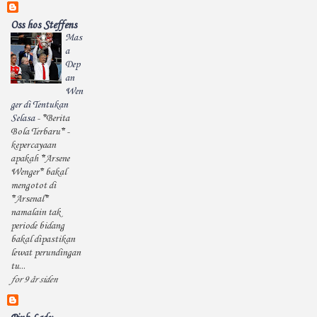
Oss hos Steffens
Mas
a
Dep
an
Wen
ger di Tentukan
Selasa
-
*Berita
Bola Terbaru* -
kepercayaan
apakah *Arsene
Wenger* bakal
mengotot di
*Arsenal*
namalain tak
periode bidang
bakal dipastikan
lewat perundingan
tu...
for 9 år siden