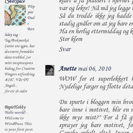
klart å få plassert i hjørnet
CyberSpace
Flip
var og lekre! Nå må jeg legge t
pin'
Så du trodde ikke jeg hadde 
Dud
stadig gnåler om at jeg bare er 
e
Birt
Ha en herlig ettermiddag og k
hday tag
-
Stor klem
Tag/Bokmerket
(seint ute igjen, har
Svar
dessverre fremdeles
data-trøbbel..) er
mitt inspirasjons
Anette
mai 06, 2010
bidrag for Creative
Fingers utfordring
WOW for et superlekkert ko
#287. Vår DT
Nydelige farger og flotte deta
Angeli...
for ett år siden
Du spurte i bloggen min hvor
PapirHobby
bare inne i motivet, blir en
Hello world!
-
ikke mye mist?" For å få g
Welcome to
WordPress. This
sprayer jeg bare motivet, f
is your first post.