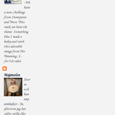
-
We
have
a new challenge
from Stampavie
and More. This
week we have the
theme: Something
blue I made a
babycard with
this adorable
image from Mo
Manning, S...
for 8 år siden
Majamelon
Stor
m
och
ban
anp
annkakor
-
Ja,
eftersom jag har
stått stilla (läs