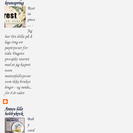
krumspring
Rest
in
piece
....
-
Jeg
har litt dilla på å
lage ting av
papirposer for
tida. Dagens
prosjekt startet
med at jeg kapret
noen
matavfallsposer
som ikke brukes
lenger - og neida,...
for 8 år siden
Annes lille
hobbykrok
Bab
y
card