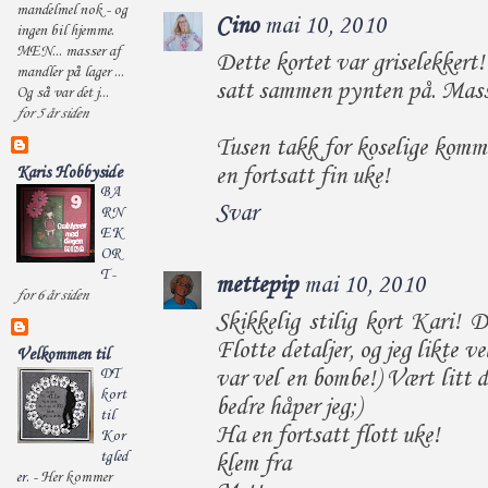
mandelmel nok - og
Cino
mai 10, 2010
ingen bil hjemme.
MEN... masser af
Dette kortet var griselekkert
mandler på lager ...
satt sammen pynten på. Masse
Og så var det j...
for 5 år siden
Tusen takk for koselige komm
en fortsatt fin uke!
Karis Hobbyside
BA
Svar
RN
EK
OR
T
-
mettepip
mai 10, 2010
for 6 år siden
Skikkelig stilig kort Kari! D
Flotte detaljer, og jeg likte v
Velkommen til
DT
var vel en bombe!) Vært litt då
kort
bedre håper jeg;)
til
Ha en fortsatt flott uke!
Kor
tgled
klem fra
er.
-
Her kommer