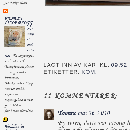
for 4 uker siden
RANDI'S
LILLE BLOGG
Sky
veko
rt
med
tuto
rial
-
Et skyvekort
med tutorial.
LAGT INN AV
KARI
KL.
09:52
Beskrivelsen finner
ETIKETTER:
KOM.
du lengre ned i
innlegget.
*Beskrivelse: * Jeg
starter med å
skjære ut 3
11 KOMMENTARER:
rektangel som vist
på bildet u...
for 3 måneder siden
Yvonne
mai 06, 2010
Fy søren, dette var utrolig l
Tindaloo in